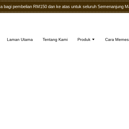
a bagi pembelian RM150 dan ke atas untuk seluruh Semenanjung M
Laman Utama
Tentang Kami
Produk
Cara Memes