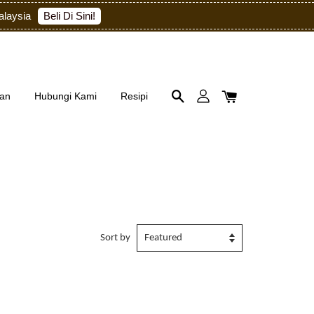
Beli Di Sini!
alaysia
an
Hubungi Kami
Resipi
Sort by